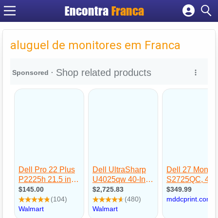
Encontra
Franca
Cadastrar empresa
Fazer login
aluguel de monitores em Franca
Criar conta