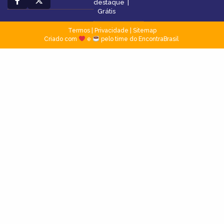
destaque
|
Grátis
Termos
|
Privacidade
|
Sitemap
Criado com
e
pelo time do EncontraBrasil