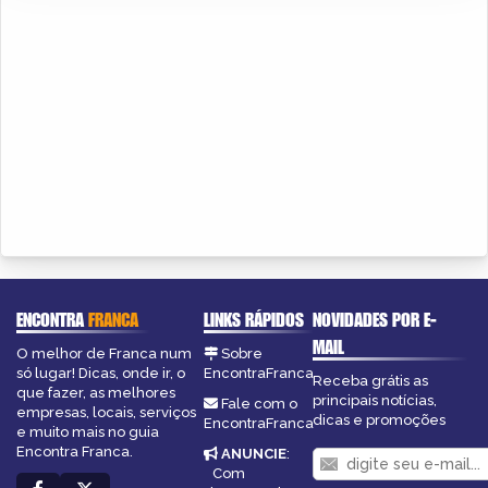
ENCONTRA
FRANCA
LINKS RÁPIDOS
NOVIDADES POR E-
MAIL
O melhor de Franca num
Sobre
só lugar! Dicas, onde ir, o
EncontraFranca
Receba grátis as
que fazer, as melhores
principais notícias,
Fale com o
empresas, locais, serviços
dicas e promoções
EncontraFranca
e muito mais no guia
Encontra Franca.
ANUNCIE
:
Com