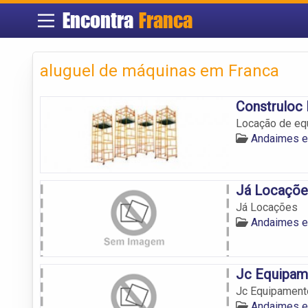
Encontra
Franca
aluguel de máquinas em Franca
Construloc 
Locação de equ
Andaimes e
Já Locaçõe
Já Locações
Andaimes e
Jc Equipam
Jc Equipament
Andaimes e