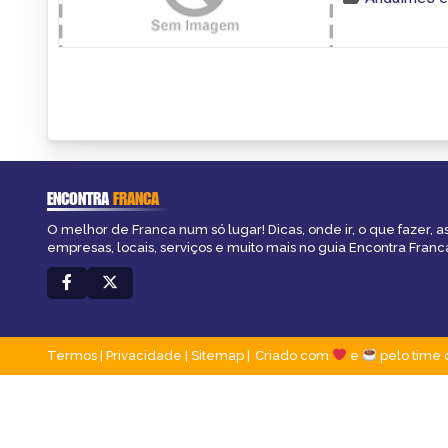
ENCONTRA
FRANCA
O melhor de Franca num só lugar! Dicas, onde ir, o que fazer, 
empresas, locais, serviços e muito mais no guia Encontra Franc
Termos
|
Privacidade
|
Sitemap
Criado com
e
pelo time 