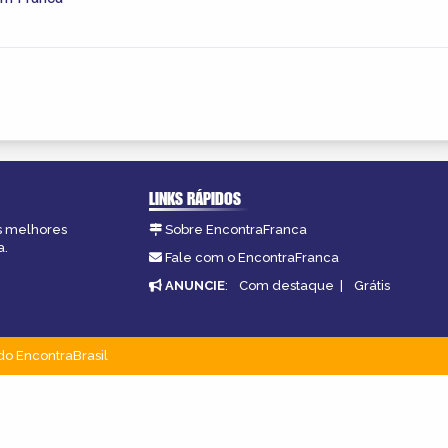
LINKS RÁPIDOS
as melhores
Sobre EncontraFranca
a.
Fale com o EncontraFranca
ANUNCIE
:
Com destaque
|
Grátis
do EncontraBrasil