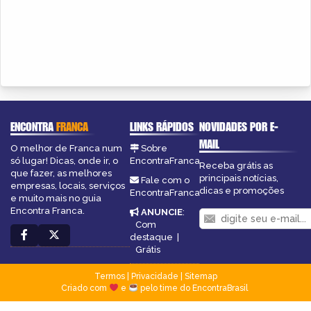
ENCONTRA
FRANCA
LINKS RÁPIDOS
NOVIDADES POR E-
MAIL
O melhor de Franca num
Sobre
só lugar! Dicas, onde ir, o
EncontraFranca
Receba grátis as
que fazer, as melhores
principais notícias,
Fale com o
empresas, locais, serviços
dicas e promoções
EncontraFranca
e muito mais no guia
Encontra Franca.
ANUNCIE
:
Com
destaque
|
Grátis
Termos
|
Privacidade
|
Sitemap
Criado com
e
pelo time do EncontraBrasil