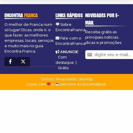
ENCONTRA
FRANCA
LINKS RÁPIDOS
NOVIDADES POR E-
MAIL
O melhor de Franca num
Sobre
só lugar! Dicas, onde ir, o
EncontraFranca
Receba grátis as
que fazer, as melhores
principais notícias,
Fale com o
empresas, locais, serviços
dicas e promoções
EncontraFranca
e muito mais no guia
Encontra Franca.
ANUNCIE
:
Com
destaque
|
Grátis
Termos
|
Privacidade
|
Sitemap
Criado com
e
pelo time do EncontraBrasil