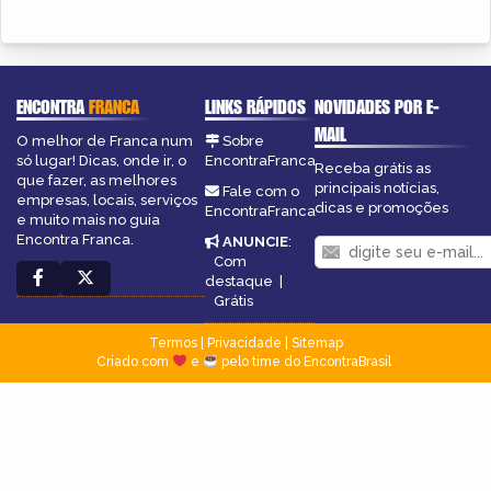
ENCONTRA
FRANCA
LINKS RÁPIDOS
NOVIDADES POR E-
MAIL
O melhor de Franca num
Sobre
só lugar! Dicas, onde ir, o
EncontraFranca
Receba grátis as
que fazer, as melhores
principais notícias,
Fale com o
empresas, locais, serviços
dicas e promoções
EncontraFranca
e muito mais no guia
Encontra Franca.
ANUNCIE
:
Com
destaque
|
Grátis
Termos
|
Privacidade
|
Sitemap
Criado com
e
pelo time do EncontraBrasil