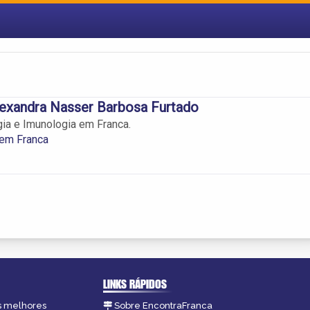
lexandra Nasser Barbosa Furtado
gia e Imunologia em Franca.
 em Franca
LINKS RÁPIDOS
as melhores
Sobre EncontraFranca