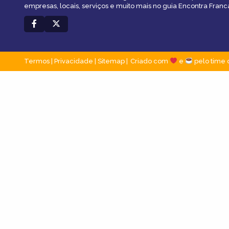
empresas, locais, serviços e muito mais no guia Encontra Franc
Termos
|
Privacidade
|
Sitemap
Criado com
e
pelo time 