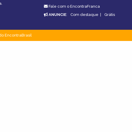
a.
Fale com o EncontraFranca
ANUNCIE
:
Com destaque
|
Grátis
do EncontraBrasil