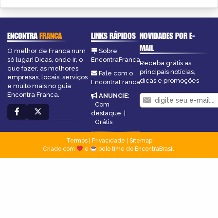
ENCONTRA
FRANCA
LINKS RÁPIDOS
NOVIDADES POR E-
MAIL
O melhor de Franca num
Sobre
só lugar! Dicas, onde ir, o
EncontraFranca
Receba grátis as
que fazer, as melhores
principais notícias,
Fale com o
empresas, locais, serviços
dicas e promoções
EncontraFranca
e muito mais no guia
Encontra Franca.
ANUNCIE
:
Com
destaque
|
Grátis
Termos
|
Privacidade
|
Sitemap
Criado com
e
pelo time do EncontraBrasil