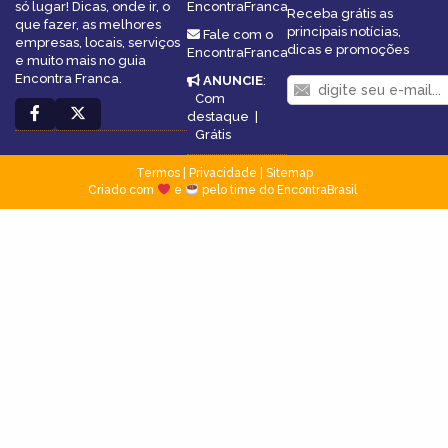
só lugar! Dicas, onde ir, o
EncontraFranca
Receba grátis as
que fazer, as melhores
principais notícias,
Fale com o
empresas, locais, serviços
dicas e promoções
EncontraFranca
e muito mais no guia
Encontra Franca.
ANUNCIE
:
Com
destaque
|
Grátis
Termos
|
Privacidade
|
Sitemap
Criado com
e
pelo time do EncontraBrasil