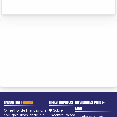
ENCONTRA
FRANCA
LINKS RÁPIDOS
NOVIDADES POR E-
MAIL
O melhor de Franca num
Sobre
só lugar! Dicas, onde ir, o
EncontraFranca
Receba grátis as