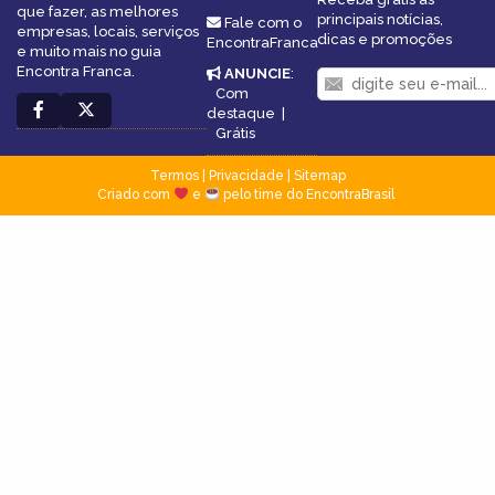
que fazer, as melhores
principais notícias,
Fale com o
empresas, locais, serviços
dicas e promoções
EncontraFranca
e muito mais no guia
Encontra Franca.
ANUNCIE
:
Com
destaque
|
Grátis
Termos
|
Privacidade
|
Sitemap
Criado com
e
pelo time do EncontraBrasil