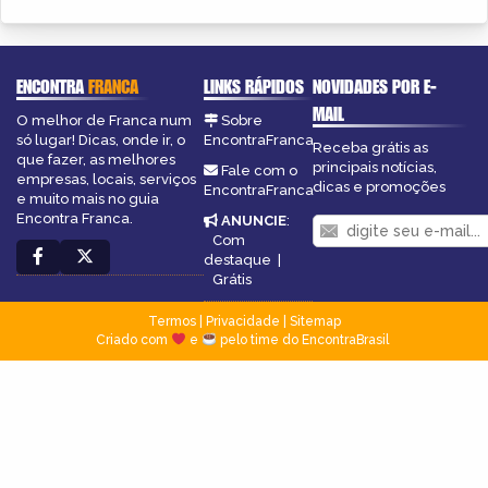
ENCONTRA
FRANCA
LINKS RÁPIDOS
NOVIDADES POR E-
MAIL
O melhor de Franca num
Sobre
só lugar! Dicas, onde ir, o
EncontraFranca
Receba grátis as
que fazer, as melhores
principais notícias,
Fale com o
empresas, locais, serviços
dicas e promoções
EncontraFranca
e muito mais no guia
Encontra Franca.
ANUNCIE
:
Com
destaque
|
Grátis
Termos
|
Privacidade
|
Sitemap
Criado com
e
pelo time do EncontraBrasil